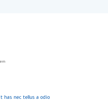
orem
t has nec tellus a odio