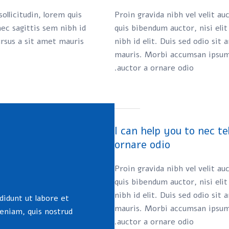
ollicitudin, lorem quis
Proin gravida nibh vel velit au
ec sagittis sem nibh id
quis bibendum auctor, nisi eli
ursus a sit amet mauris.
nibh id elit. Duis sed odio sit
mauris. Morbi accumsan ipsum 
auctor a ornare odio.
I can help you to nec te
ornare odio
Proin gravida nibh vel velit au
quis bibendum auctor, nisi eli
nibh id elit. Duis sed odio sit
didunt ut labore et
mauris. Morbi accumsan ipsum 
eniam, quis nostrud
auctor a ornare odio.