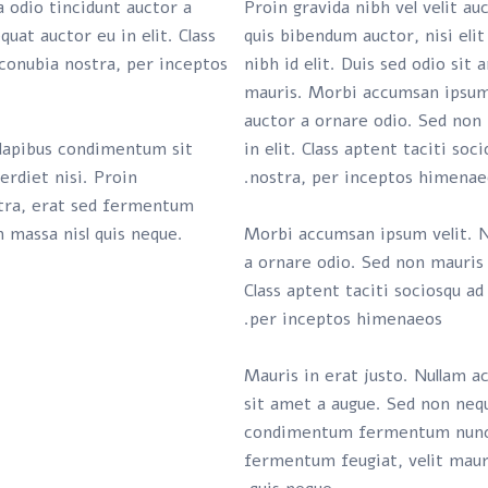
 odio tincidunt auctor a
Proin gravida nibh vel velit au
uat auctor eu in elit. Class
quis bibendum auctor, nisi eli
 conubia nostra, per inceptos
nibh id elit. Duis sed odio sit
mauris. Morbi accumsan ipsum 
auctor a ornare odio. Sed non
s dapibus condimentum sit
in elit. Class aptent taciti so
erdiet nisi. Proin
nostra, per inceptos himenaeo
ra, erat sed fermentum
m massa nisl quis neque.
Morbi accumsan ipsum velit. N
a ornare odio. Sed non mauris 
Class aptent taciti sociosqu ad
per inceptos himenaeos.
Mauris in erat justo. Nullam a
sit amet a augue. Sed non nequ
condimentum fermentum nunc.
fermentum feugiat, velit maur