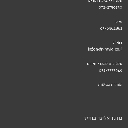
טלפון לקביעת תורים
072-2750750
פקס
03-6964862
דוא"ל
info@dr-ravid.co.il
טלפונים למקרי חירום
052-3333949
הצהרת נגישות
נווטו אלינו בווייז