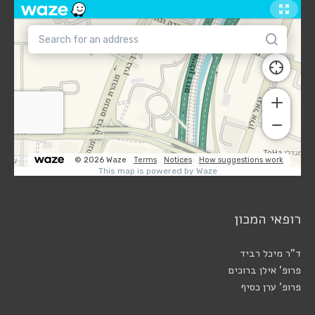
רופאי המכון
ד"ר מיכל רביד
פרופ' אילן ברוכים
פרופ' ערן כסיף