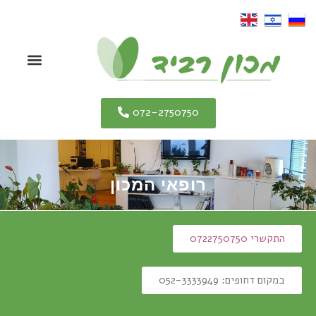
ילוג
תוכן
תפריט
072-2750750
רופאי המכון
התקשרי 0722750750
במקום דחופים: 052-3333949