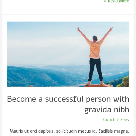
Read More »
Become
a
successful
person
with
gravida
nibh
Become a successful person with
gravida nibh
Coach
/
zeev
Mauris ut orci dapibus, sollicitudin metus id, facilisis magna.