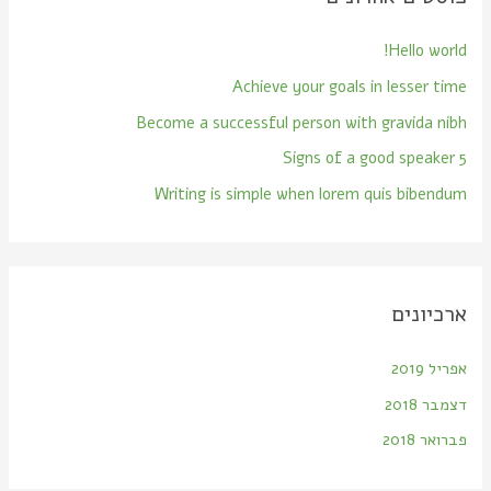
h
Hello world!
f
Achieve your goals in lesser time
o
Become a successful person with gravida nibh
r
:
5 Signs of a good speaker
Writing is simple when lorem quis bibendum
ארכיונים
אפריל 2019
דצמבר 2018
פברואר 2018