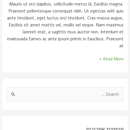
Mauris ut orci dapibus, sollicitudin metus id, facilisis magna.
Praesent pellentesque consequat nibh. Ut egestas velit quis
ante tincidunt, eget luctus orci tincidunt. Cras massa augue,
facilisis sit amet mattis vel, mollis vel neque. Nam maximus
laoreet erat, a sagittis risus auctor non. Interdum et
malesuada fames ac ante ipsum primis in faucibus. Praesent
at
Read More »
S
e
a
r
פוסטים אחרונים
c