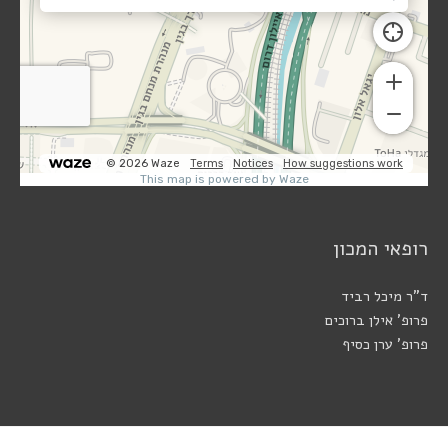
רופאי המכון
ד"ר מיכל רביד
פרופ' אילן ברוכים
פרופ' ערן כסיף